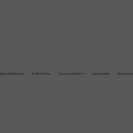
ige Lekkernijen
Koffie/thee
Onze dranken
IJstaarten
Menukaa