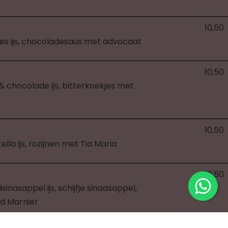
10,50
ies ijs, chocoladesaus met advocaat
10,50
& chocolade ijs, bitterkoekjes met
10,50
ella ijs, rozijnen met Tia Maria
10,50
inasappel ijs, schijfje sinaasappel,
d Marnier