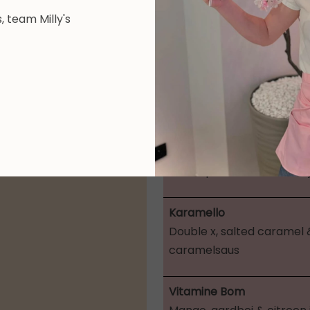
s, team Milly's
Wij serveren 
alcohol:
Dame Blanche
Vanille ijs met warme ch
Lotus
Lotus speculoos & vanille
Karamello
Double x, salted caramel &
caramelsaus
Vitamine Bom