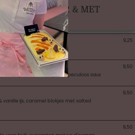
ijscoupes ZONDER & MET
9,25
ocoladesaus
9,50
 ijs, met speculoos koekjes & speculoos saus
9,50
 vanille ijs, caramel blokjes met salted
9,50