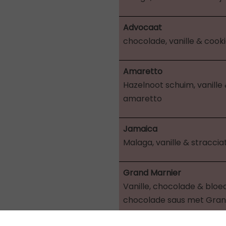
Advocaat
chocolade, vanille & cook
Amaretto
Hazelnoot schuim, vanille 
amaretto
Jamaica
Malaga, vanille & stracciat
Grand Marnier
Vanille, chocolade & bloeds
chocolade saus met Gran