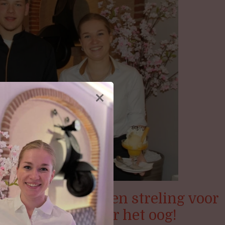
×
zijn niet enkel een streling voor
en maar ook voor het oog!