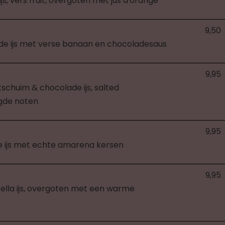
js, vers fruit, overgoten met jus d'orange
9,50
ade ijs met verse banaan en chocoladesaus
9,95
schuim & chocolade ijs, salted
gde noten
9,95
e ijs met echte amarena kersen
9,95
tella ijs, overgoten met een warme