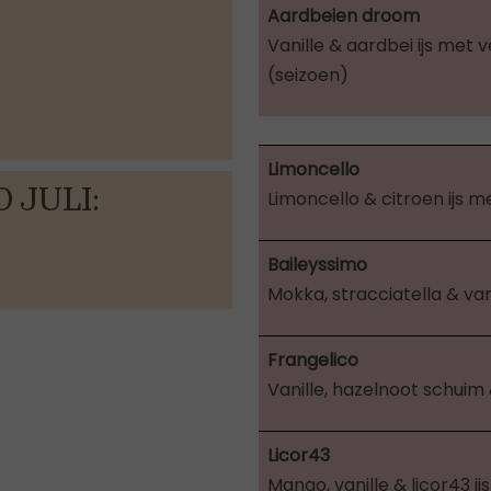
Aardbeien droom
Vanille & aardbei ijs met
(seizoen)
Limoncello
 JULI:
Limoncello & citroen ijs m
Baileyssimo
Mokka, stracciatella & vani
Frangelico
Vanille, hazelnoot schuim
Licor43
Mango, vanille & licor43 ij