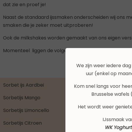
dat zie en proef je!
Naast de standaard ijssmaken onderscheiden wij ons me
smaken die je zeker moet uitproberen!
Ook de milkshakes worden gemaakt van ons eigen vers g
Momenteel liggen de volgende ijssmaken in onze vitrine
We zijn weer iedere dag
uur (enkel op maand
Sorbet ijs Aardbei
Kom snel langs voor heerlij
Brusselse wafels
Sorbetijs Mango
Het wordt weer geniete
Sorbetijs Limoncello
IJssmaak va
Sorbetijs Citroen
WK Yoghurt