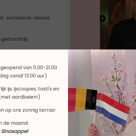
t exclusieve, nieuwe
edraaid ijs.
 :
 geopend van 11.00-21.00
ag vanaf 13.00 uur)
k ijs, ijscoupes, tosti's en
 (met aardbeien!)
n op ons zonnig terras!
Onze ijscoupes 
n de maand:
de smaakpapill
 Sinasappel