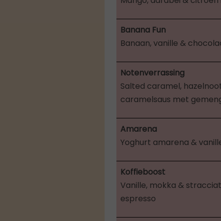
Mango, aardbei & citroen i
Banana Fun
Banaan, vanille & chocol
Notenverrassing
Salted caramel, hazelnoot
caramelsaus met gemen
Amarena
Yoghurt amarena & vanill
Koffieboost
Vanille, mokka & straccia
espresso