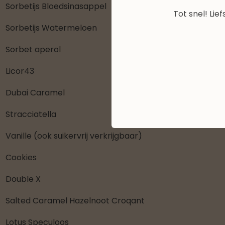
Sorbetijs Bloedsinasappel
Tot snel! Lief
Sorbetijs Watermeloen
Sorbet aperol
Licor43
Dubai Caramel
Stracciatella
Vanille (ook suikervrij verkrijgbaar)
Cookies
Double X
Salted Caramel Hazelnoot Croqant
Lotus Speculoos