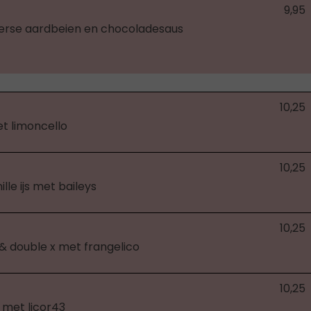
9,95
 verse aardbeien en chocoladesaus
10,25
et limoncello
10,25
lle ijs met baileys
10,25
 & double x met frangelico
10,25
s met licor43