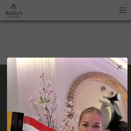
×
Milly’s ijsboutique
Molenstraat 5
2387 Baarle-Hertog
0032-469 630416
info@millys-ijsboutique.be